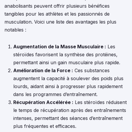
anabolisants peuvent offrir plusieurs bénéfices
tangibles pour les athlètes et les passionnés de
musculation. Voici une liste des avantages les plus
notables :
Augmentation de la Masse Musculaire :
Les
stéroïdes favorisent la synthèse des protéines,
permettant ainsi un gain musculaire plus rapide.
Amélioration de la Force :
Ces substances
augmentent la capacité à soulever des poids plus
lourds, aidant ainsi à progresser plus rapidement
dans les programmes d’entraînement.
Récupération Accélérée :
Les stéroïdes réduisent
le temps de récupération après des entraînements
intenses, permettant des séances d’entraînement
plus fréquentes et efficaces.