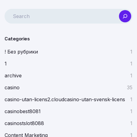
Categories
! Без рубрики
1
1
1
archive
1
casino
35
casino-utan-licens2.cloudcasino-utan-svensk-licens
1
casinobest8081
1
casinostslot8088
1
Content Marketing
1