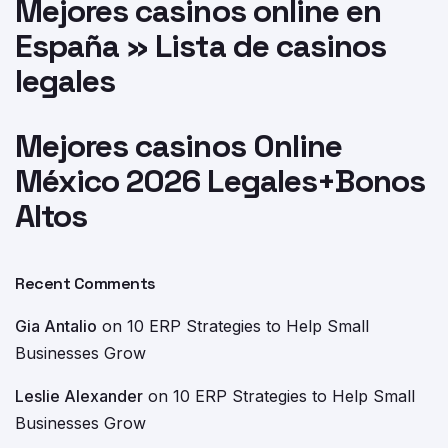
Mejores casinos online en
España » Lista de casinos
legales
Mejores casinos Online
México 2026 Legales+Bonos
Altos
Recent Comments
Gia Antalio
on
10 ERP Strategies to Help Small
Businesses Grow
Leslie Alexander
on
10 ERP Strategies to Help Small
Businesses Grow