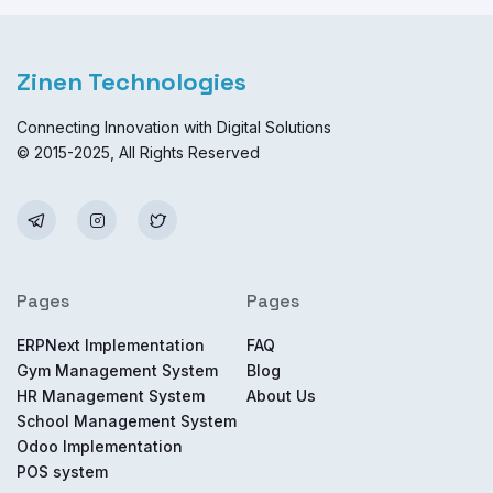
Zinen Technologies
Connecting Innovation with Digital Solutions
© 2015-2025, All Rights Reserved
Pages
Pages
ERPNext Implementation
FAQ
Gym Management System
Blog
HR Management System
About Us
School Management System
Odoo Implementation
POS system